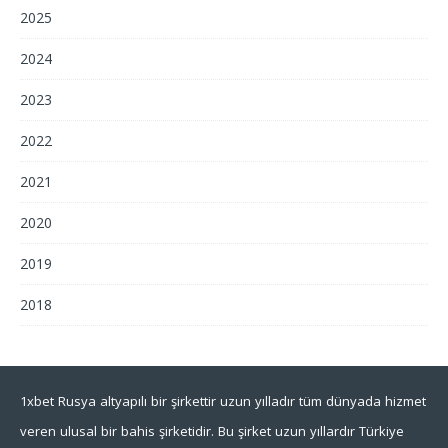
2025
2024
2023
2022
2021
2020
2019
2018
1xbet Rusya altyapılı bir şirkettir uzun yılladır tüm dünyada hizmet
veren ulusal bir bahis şirketidir. Bu şirket uzun yıllardır Türkiye