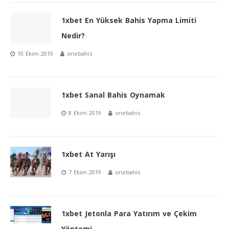
1xbet En Yüksek Bahis Yapma Limiti
Nedir?
10 Ekim 2019
onebahis
1xbet Sanal Bahis Oynamak
8 Ekim 2019
onebahis
1xbet At Yarışı
7 Ekim 2019
onebahis
1xbet Jetonla Para Yatırım ve Çekim
Yöntemi