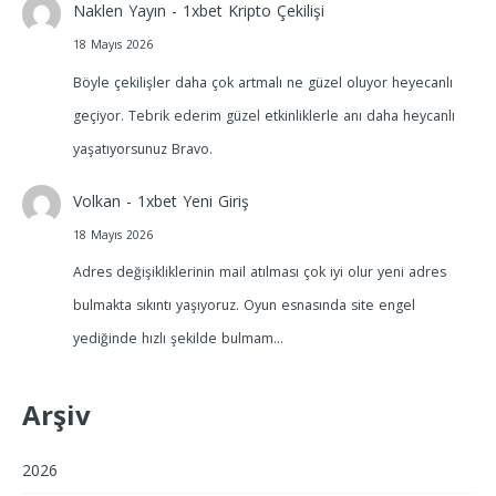
Naklen Yayın
-
1xbet Kripto Çekilişi
18 Mayıs 2026
Böyle çekilişler daha çok artmalı ne güzel oluyor heyecanlı
geçiyor. Tebrik ederim güzel etkinliklerle anı daha heycanlı
yaşatıyorsunuz Bravo.
Volkan
-
1xbet Yeni Giriş
18 Mayıs 2026
Adres değişikliklerinin mail atılması çok iyi olur yeni adres
bulmakta sıkıntı yaşıyoruz. Oyun esnasında site engel
yediğinde hızlı şekilde bulmam…
Arşiv
2026