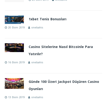
1xbet Tenis Bonusları
20 Ekim 2019
onebahis
Casino Sitelerine Nasıl Bitcoinle Para
Yatırılır?
16 Ekim 2019
onebahis
Günde 100 Üzeri Jackpot Düşüren Casino
Oyunları
13 Ekim 2019
onebahis