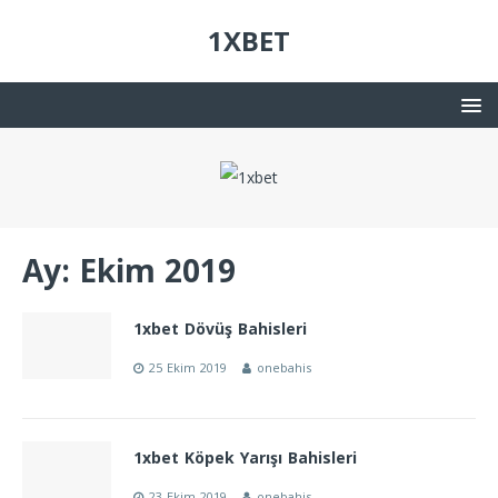
1XBET
Ay:
Ekim 2019
1xbet Dövüş Bahisleri
25 Ekim 2019
onebahis
1xbet Köpek Yarışı Bahisleri
23 Ekim 2019
onebahis