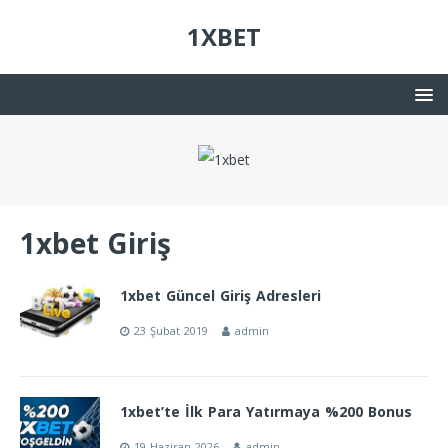
1XBET
1xbet Giriş
1xbet Güncel Giriş Adresleri
23 Şubat 2019
admin
1xbet’te İlk Para Yatırmaya %200 Bonus
19 Haziran 2026
admin