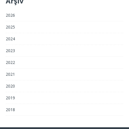
Arşiv
2026
2025
2024
2023
2022
2021
2020
2019
2018