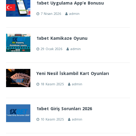
1xbet Uygulama App’e Bonusu
7 Nisan 2026
admin
1xbet Kamikaze Oyunu
29 Ocak 2026
admin
Yeni Nesil İskambil Kart Oyunları
18 Kasım 2025
admin
1xbet Giriş Sorunları 2026
10 Kasım 2025
admin