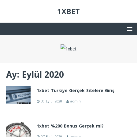
1XBET
Ay:
Eylül 2020
1xbet Türkiye Gerçek Sitelere Giriş
30 Eylül 2020
admin
1xbet %200 Bonus Gerçek mi?
27 Eylül 2020
admin