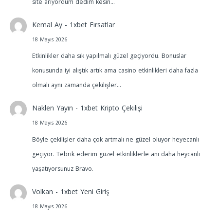
site arıyordum dedim kesin…
Kemal Ay
-
1xbet Fırsatlar
18 Mayıs 2026
Etkinlikler daha sık yapılmalı güzel geçiyordu. Bonuslar
konusunda iyi alıştık artık ama casino etkinlikleri daha fazla
olmalı aynı zamanda çekilişler…
Naklen Yayın
-
1xbet Kripto Çekilişi
18 Mayıs 2026
Böyle çekilişler daha çok artmalı ne güzel oluyor heyecanlı
geçiyor. Tebrik ederim güzel etkinliklerle anı daha heycanlı
yaşatıyorsunuz Bravo.
Volkan
-
1xbet Yeni Giriş
18 Mayıs 2026