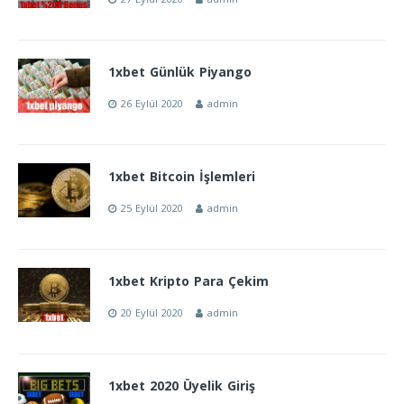
1xbet Günlük Piyango
26 Eylül 2020
admin
1xbet Bitcoin İşlemleri
25 Eylül 2020
admin
1xbet Kripto Para Çekim
20 Eylül 2020
admin
1xbet 2020 Üyelik Giriş