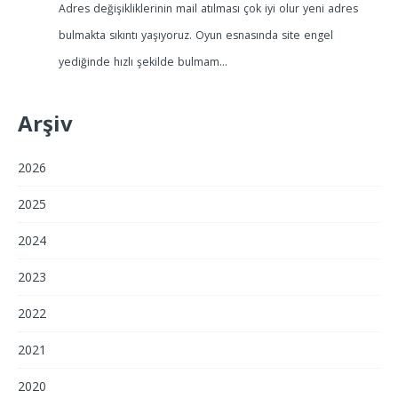
Adres değişikliklerinin mail atılması çok iyi olur yeni adres
bulmakta sıkıntı yaşıyoruz. Oyun esnasında site engel
yediğinde hızlı şekilde bulmam…
Arşiv
2026
2025
2024
2023
2022
2021
2020