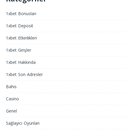
1xbet Bonusları
1xbet Deposit
1xbet Etkinlikleri
1xbet Girişler
1xbet Hakkında
1xbet Son Adresler
Bahis
Casino
Genel
Sağlayıcı Oyunları