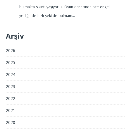
bulmakta sıkıntı yaşıyoruz. Oyun esnasında site engel
yediğinde hızlı şekilde bulmam…
Arşiv
2026
2025
2024
2023
2022
2021
2020