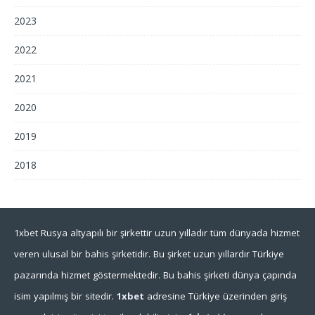
2023
2022
2021
2020
2019
2018
1xbet Rusya altyapılı bir şirkettir uzun yılladır tüm dünyada hizmet
veren ulusal bir bahis şirketidir. Bu şirket uzun yıllardır Türkiye
pazarında hizmet göstermektedir. Bu bahis şirketi dünya çapında
isim yapılmış bir sitedir.
1xbet
adresine Türkiye üzerinden giriş