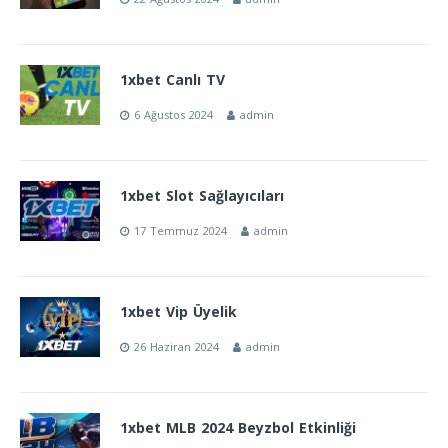
1xbet Canlı TV
6 Ağustos 2024
admin
1xbet Slot Sağlayıcıları
17 Temmuz 2024
admin
1xbet Vip Üyelik
26 Haziran 2024
admin
1xbet MLB 2024 Beyzbol Etkinliği