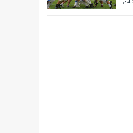
yaptı