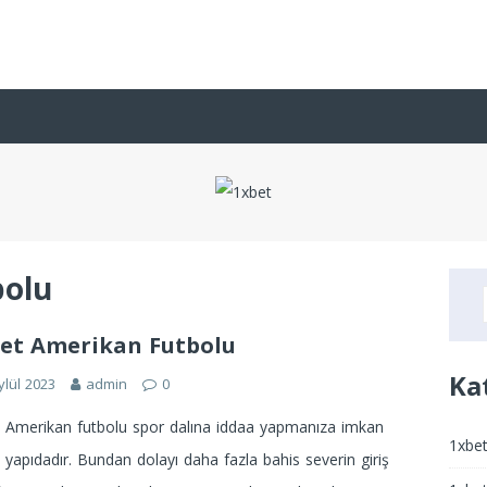
bolu
et Amerikan Futbolu
Ka
ylül 2023
admin
0
 Amerikan futbolu spor dalına iddaa yapmanıza imkan
1xbet
 yapıdadır. Bundan dolayı daha fazla bahis severin giriş