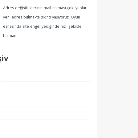
Adres değişikliklerinin mail atılması çok iyi olur
yeni adres bulmakta sıkıntı yaşıyoruz. Oyun
esnasında site engel yediğinde hızlı şekilde
bulmam…
şiv