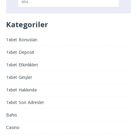
Kategoriler
1xbet Bonusları
1xbet Deposit
1xbet Etkinlikleri
1xbet Girişler
1xbet Hakkında
1xbet Son Adresler
Bahis
Casino