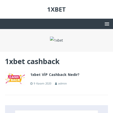
1XBET
1xbet cashback
1xbet VİP Cashback Nedir?
9 Kasım 2020
admin