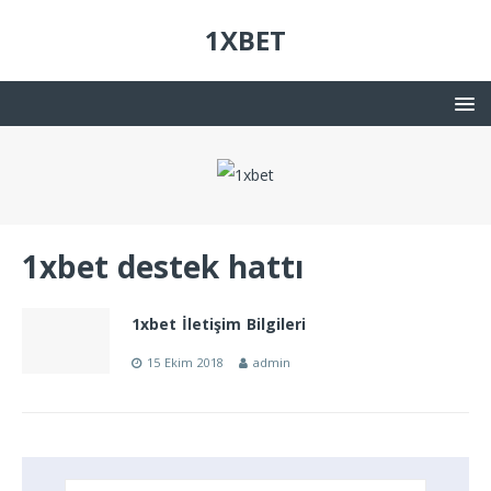
1XBET
1xbet destek hattı
1xbet İletişim Bilgileri
15 Ekim 2018
admin