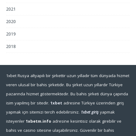
2021
2020
2019
2018
1xbet Rusya altyapılı bir şirkettir uzun yılladır tüm dünyada hizmet
veren ulusal bir bahis şirketidir. Bu şirket uzun yıllardır Türkiye
pazarında hizmet göstermektedir. Bu bahis şirketi dünya çapında
isim yapılmış bir sitedir.
1xbet
adresine Türkiye üzerinden giriş
yapmak için sitemizi tercih edebilirsiniz.
1xbet giriş
yapmak
isteyenler
1xbetm.info
adresine kesintisiz olarak girebilir ve
bahis ve casino sitesine ulaşabilirsiniz. Güvenilir bir bahis