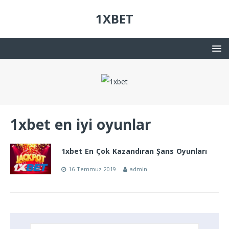
1XBET
1xbet en iyi oyunlar
1xbet En Çok Kazandıran Şans Oyunları
16 Temmuz 2019
admin