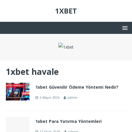
1XBET
1xbet havale
1xbet Güvenilir Ödeme Yöntemi Nedir?
6 Mayıs 2026
admin
1xbet Para Yatırma Yöntemleri
17 Ekim 2018
admin