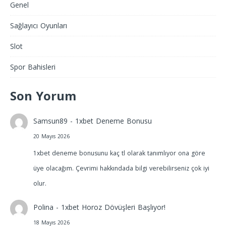
Genel
Sağlayıcı Oyunları
Slot
Spor Bahisleri
Son Yorum
Samsun89
-
1xbet Deneme Bonusu
20 Mayıs 2026
1xbet deneme bonusunu kaç tl olarak tanımlıyor ona göre
üye olacağım. Çevrimi hakkındada bilgi verebilirseniz çok iyi
olur.
Polina
-
1xbet Horoz Dövüşleri Başlıyor!
18 Mayıs 2026