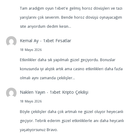
Tam aradığım oyun 1xbet'e gelmiş horoz dövüşleri ve tazı
yarışlarını çok severim. Bende horoz dövüşü oynayacağım
site arıyordum dedim kesin…
Kemal Ay
-
1xbet Fırsatlar
18 Mayıs 2026
Etkinlikler daha sık yapılmalı güzel geçiyordu. Bonuslar
konusunda iyi alıştık artık ama casino etkinlikleri daha fazla
olmalı aynı zamanda çekilişler…
Naklen Yayın
-
1xbet Kripto Çekilişi
18 Mayıs 2026
Böyle çekilişler daha çok artmalı ne güzel oluyor heyecanlı
geçiyor. Tebrik ederim güzel etkinliklerle anı daha heycanlı
yaşatıyorsunuz Bravo.