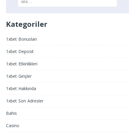
Kategoriler
1xbet Bonusları
1xbet Deposit
1xbet Etkinlikleri
1xbet Girişler
1xbet Hakkında
1xbet Son Adresler
Bahis
Casino