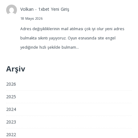
Volkan
-
1xbet Yeni Giriş
18 Mayıs 2026
Adres değişikliklerinin mail atılması çok iyi olur yeni adres
bulmakta sıkıntı yaşıyoruz. Oyun esnasında site engel
yediğinde hızlı şekilde bulmam…
Arşiv
2026
2025
2024
2023
2022