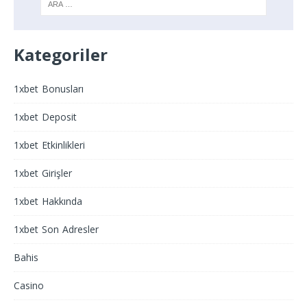
Kategoriler
1xbet Bonusları
1xbet Deposit
1xbet Etkinlikleri
1xbet Girişler
1xbet Hakkında
1xbet Son Adresler
Bahis
Casino