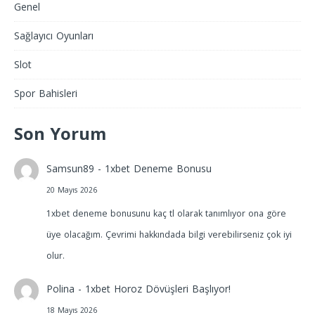
Genel
Sağlayıcı Oyunları
Slot
Spor Bahisleri
Son Yorum
Samsun89
-
1xbet Deneme Bonusu
20 Mayıs 2026
1xbet deneme bonusunu kaç tl olarak tanımlıyor ona göre
üye olacağım. Çevrimi hakkındada bilgi verebilirseniz çok iyi
olur.
Polina
-
1xbet Horoz Dövüşleri Başlıyor!
18 Mayıs 2026