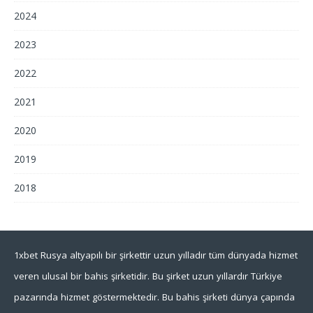
2024
2023
2022
2021
2020
2019
2018
1xbet Rusya altyapılı bir şirkettir uzun yılladır tüm dünyada hizmet
veren ulusal bir bahis şirketidir. Bu şirket uzun yıllardır Türkiye
pazarında hizmet göstermektedir. Bu bahis şirketi dünya çapında