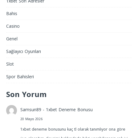
1xbet Son Adresler
Bahis
Casino
Genel
Sağlayıcı Oyunları
Slot
Spor Bahisleri
Son Yorum
Samsun89
-
1xbet Deneme Bonusu
20 Mayıs 2026
1xbet deneme bonusunu kaç tl olarak tanımlıyor ona göre