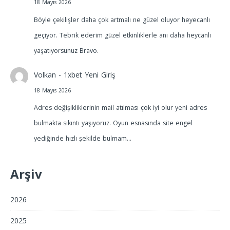
18 Mayıs 2026
Böyle çekilişler daha çok artmalı ne güzel oluyor heyecanlı
geçiyor. Tebrik ederim güzel etkinliklerle anı daha heycanlı
yaşatıyorsunuz Bravo.
Volkan
-
1xbet Yeni Giriş
18 Mayıs 2026
Adres değişikliklerinin mail atılması çok iyi olur yeni adres
bulmakta sıkıntı yaşıyoruz. Oyun esnasında site engel
yediğinde hızlı şekilde bulmam…
Arşiv
2026
2025