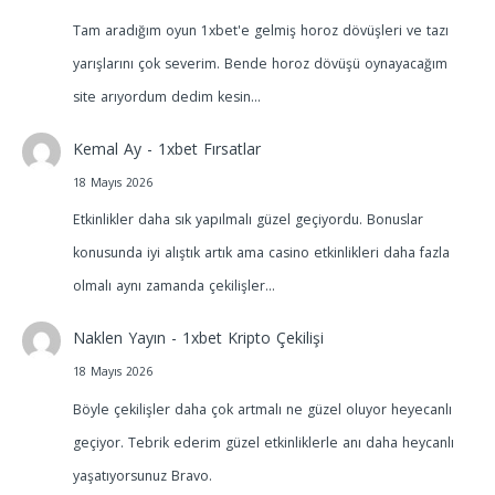
Tam aradığım oyun 1xbet'e gelmiş horoz dövüşleri ve tazı
yarışlarını çok severim. Bende horoz dövüşü oynayacağım
site arıyordum dedim kesin…
Kemal Ay
-
1xbet Fırsatlar
18 Mayıs 2026
Etkinlikler daha sık yapılmalı güzel geçiyordu. Bonuslar
konusunda iyi alıştık artık ama casino etkinlikleri daha fazla
olmalı aynı zamanda çekilişler…
Naklen Yayın
-
1xbet Kripto Çekilişi
18 Mayıs 2026
Böyle çekilişler daha çok artmalı ne güzel oluyor heyecanlı
geçiyor. Tebrik ederim güzel etkinliklerle anı daha heycanlı
yaşatıyorsunuz Bravo.