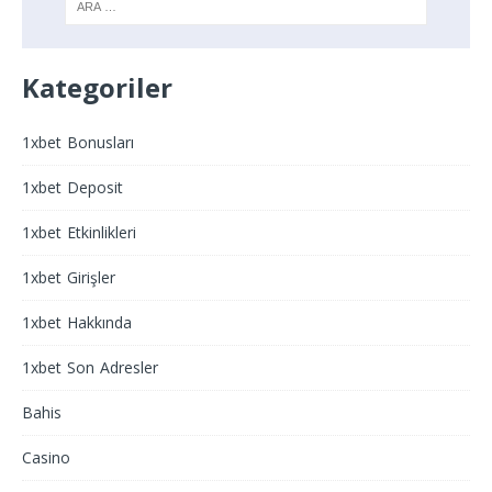
Kategoriler
1xbet Bonusları
1xbet Deposit
1xbet Etkinlikleri
1xbet Girişler
1xbet Hakkında
1xbet Son Adresler
Bahis
Casino