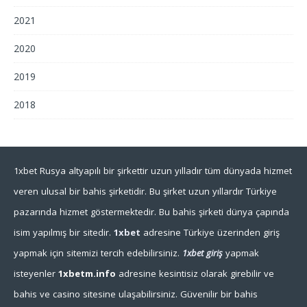
2021
2020
2019
2018
1xbet Rusya altyapılı bir şirkettir uzun yılladır tüm dünyada hizmet
veren ulusal bir bahis şirketidir. Bu şirket uzun yıllardır Türkiye
pazarında hizmet göstermektedir. Bu bahis şirketi dünya çapında
isim yapılmış bir sitedir.
1xbet
adresine Türkiye üzerinden giriş
yapmak için sitemizi tercih edebilirsiniz.
1xbet giriş
yapmak
isteyenler
1xbetm.info
adresine kesintisiz olarak girebilir ve
bahis ve casino sitesine ulaşabilirsiniz. Güvenilir bir bahis