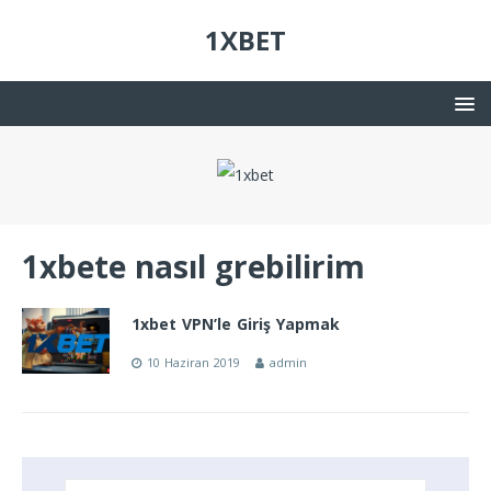
1XBET
1xbete nasıl grebilirim
1xbet VPN’le Giriş Yapmak
10 Haziran 2019
admin