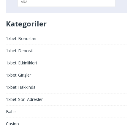
Kategoriler
1xbet Bonusları
1xbet Deposit
1xbet Etkinlikleri
1xbet Girişler
1xbet Hakkında
1xbet Son Adresler
Bahis
Casino