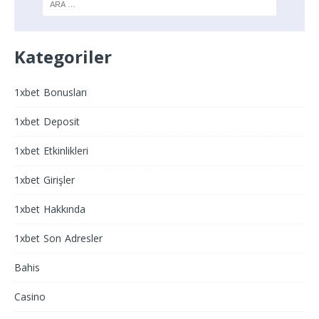
Kategoriler
1xbet Bonusları
1xbet Deposit
1xbet Etkinlikleri
1xbet Girişler
1xbet Hakkında
1xbet Son Adresler
Bahis
Casino