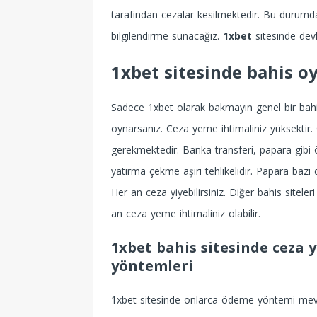
tarafından cezalar kesilmektedir. Bu durum
bilgilendirme sunacağız.
1xbet
sitesinde dev
1xbet sitesinde bahis 
Sadece 1xbet olarak bakmayın genel bir bahis
oynarsanız. Ceza yeme ihtimaliniz yüksektir.
gerekmektedir. Banka transferi, papara gibi
yatırma çekme aşırı tehlikelidir. Papara bazı
Her an ceza yiyebilirsiniz. Diğer bahis siteler
an ceza yeme ihtimaliniz olabilir.
1xbet bahis sitesinde ceza
yöntemleri
1xbet sitesinde onlarca ödeme yöntemi mevcu