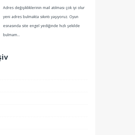
Adres değişikliklerinin mail atılması çok iyi olur
yeni adres bulmakta sıkıntı yaşıyoruz. Oyun
esnasında site engel yediğinde hızlı şekilde
bulmam…
şiv