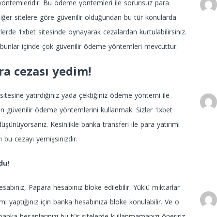
 yöntemleridir. Bu ödeme yöntemleri ile sorunsuz para
i diğer sitelere göre güvenilir olduğundan bu tür konularda
izlerde 1xbet sitesinde oynayarak cezalardan kurtulabilirsiniz.
nlar içinde çok güvenilir ödeme yöntemleri mevcuttur.
a cezası yedim!
sitesine yatırdığınız yada çektiğiniz ödeme yöntemi ile
en güvenilir ödeme yöntemlerini kullanmak. Sizler 1xbet
üşünüyorsanız. Kesinlikle banka transferi ile para yatırımı
 bu cezayı yemişsinizdir.
du!
esabınız, Papara hesabınız bloke edilebilir. Yüklü miktarlar
mi yaptığınız için banka hesabınıza bloke konulabilir. Ve o
anka hesaplarınızı bu tür sitelerde kullanmamanızı öneririz.