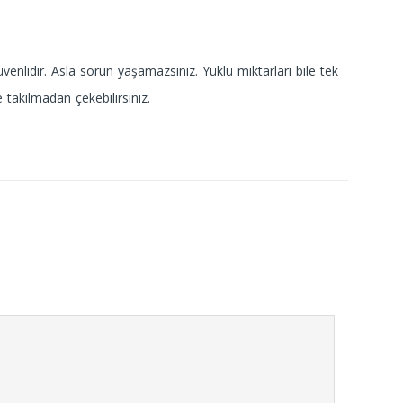
nlidir. Asla sorun yaşamazsınız. Yüklü miktarları bile tek
akılmadan çekebilirsiniz.