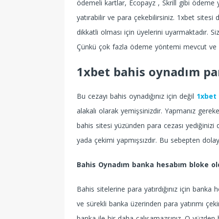
ödemeli kartlar, Ecopayz , Skrill gibi ödeme
yatırabilir ve para çekebilirsiniz. 1xbet sites
dikkatli olması için üyelerini uyarmaktadır. S
Çünkü çok fazla ödeme yöntemi mevcut ve bu
1xbet bahis oynadım par
Bu cezayı bahis oynadığınız için değil
1xbet
alakalı olarak yemişsinizdir. Yapmanız gerek
bahis sitesi yüzünden para cezası yediğinizi d
yada çekimi yapmışsızdır. Bu sebepten dolayı
Bahis Oynadım banka hesabım bloke ol
Bahis sitelerine para yatırdığınız için banka h
ve sürekli banka üzerinden para yatırımı çeki
banka ile bir daha çalışamazsınız. O yüzden b