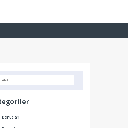
tegoriler
 Bonusları