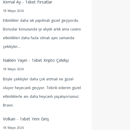
Kemal Ay
-
1xbet Fırsatlar
18 Mayıs 2026
Etkinlikler daha sık yapılmalı güzel geçiyordu.
Bonuslar konusunda iyi alıştık artık ama casino
etkinlikleri daha fazla olmalı aynı zamanda
çekilişler…
Naklen Yayın
-
1xbet Kripto Çekilişi
18 Mayıs 2026
Böyle çekilişler daha çok artmalı ne güzel
oluyor heyecanlı geçiyor. Tebrik ederim güzel
etkinliklerle anı daha heycanlı yaşatıyorsunuz
Bravo.
Volkan
-
1xbet Yeni Giriş
18 Mayıs 2026