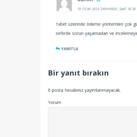
19 OCAK 2024 TARIHINDE, SAAT 18:28
1xbet üzerinde ödeme yöntemleri çok güve
seferde sorun yaşamadan ve incelemeye t
YANITLA
Bir yanıt bırakın
E-posta hesabınız yayımlanmayacak.
Yorum