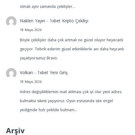
olmalı aynı zamanda çekilişler…
Naklen Yayın
-
1xbet Kripto Çekilişi
18 Mayıs 2026
Böyle çekilişler daha çok artmalı ne güzel oluyor heyecanlı
geçiyor. Tebrik ederim güzel etkinliklerle anı daha heycanlı
yaşatıyorsunuz Bravo.
Volkan
-
1xbet Yeni Giriş
18 Mayıs 2026
Adres değişikliklerinin mail atılması çok iyi olur yeni adres
bulmakta sıkıntı yaşıyoruz. Oyun esnasında site engel
yediğinde hızlı şekilde bulmam…
Arşiv