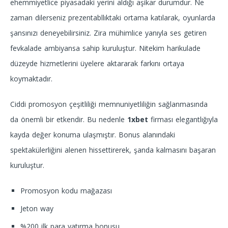
ehemmiyetlice piyasadaki yerini aldığı aşikar durumdur. Ne
zaman dilerseniz prezentabllıktaki ortama katılarak, oyunlarda
şansınızı deneyebilirsiniz. Zira mühimlice yanıyla ses getiren
fevkalade ambiyansa sahip kuruluştur. Nitekim harikulade
düzeyde hizmetlerini üyelere aktararak farkını ortaya
koymaktadır.
Ciddi promosyon çeşitliliği memnuniyetliliğin sağlanmasında
da önemli bir etkendir. Bu nedenle
1xbet
firması elegantlığıyla
kayda değer konuma ulaşmıştır. Bonus alanındaki
spektakülerliğini alenen hissettirerek, şanda kalmasını başaran
kuruluştur.
Promosyon kodu mağazası
Jeton way
%200 ilk para yatırma bonusu