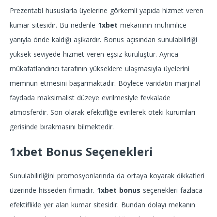
Prezentabl hususlarla üyelerine görkemli yapıda hizmet veren
kumar sitesidir. Bu nedenle
1xbet
mekanının mühimlice
yanıyla önde kaldığı aşikardır. Bonus açısından sunulabilirliği
yüksek seviyede hizmet veren eşsiz kuruluştur. Ayrıca
mükafatlandırıcı tarafının yükseklere ulaşmasıyla üyelerini
memnun etmesini başarmaktadır. Böylece varidatın marjinal
faydada maksimalist düzeye evrilmesiyle fevkalade
atmosferdir. Son olarak efektifliğe evrilerek öteki kurumları
gerisinde bırakmasını bilmektedir.
1xbet Bonus Seçenekleri
Sunulabilirliğini promosyonlarında da ortaya koyarak dikkatleri
üzerinde hisseden firmadır.
1xbet bonus
seçenekleri fazlaca
efektiflikle yer alan kumar sitesidir. Bundan dolayı mekanın