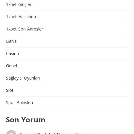
1xbet Girişler
1xbet Hakkında
1xbet Son Adresler
Bahis
Casino
Genel
Sağlayıcı Oyunları
Slot
Spor Bahisleri
Son Yorum