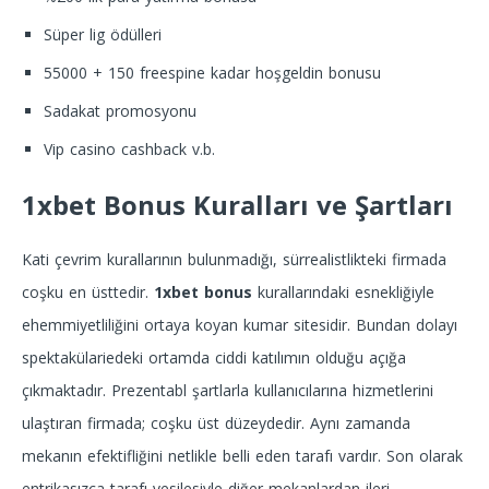
Süper lig ödülleri
55000 + 150 freespine kadar hoşgeldin bonusu
Sadakat promosyonu
Vip casino cashback v.b.
1xbet Bonus Kuralları ve Şartları
Kati çevrim kurallarının bulunmadığı, sürrealistlikteki firmada
coşku en üsttedir.
1xbet bonus
kurallarındaki esnekliğiyle
ehemmiyetliliğini ortaya koyan kumar sitesidir. Bundan dolayı
spektakülariedeki ortamda ciddi katılımın olduğu açığa
çıkmaktadır. Prezentabl şartlarla kullanıcılarına hizmetlerini
ulaştıran firmada; coşku üst düzeydedir. Aynı zamanda
mekanın efektifliğini netlikle belli eden tarafı vardır. Son olarak
entrikasızca tarafı vesilesiyle diğer mekanlardan ileri