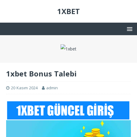
1XBET
1xbet Bonus Talebi
20 Kasım 2024
admin