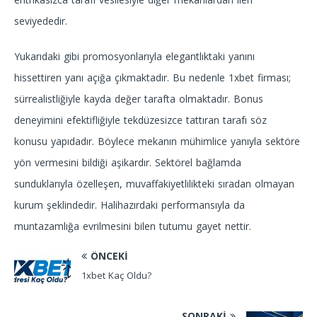
seviyededir.
Yukarıdaki gibi promosyonlarıyla elegantlıktaki yanını
hissettiren yanı açığa çıkmaktadır. Bu nedenle 1xbet firması;
sürrealistliğiyle kayda değer tarafta olmaktadır. Bonus
deneyimini efektifliğiyle tekdüzesizce tattıran tarafı söz
konusu yapıdadır. Böylece mekanın mühimlice yanıyla sektöre
yön vermesini bildiği aşikardır. Sektörel bağlamda
sunduklarıyla özelleşen, muvaffakiyetlilikteki sıradan olmayan
kurum şeklindedir. Halihazırdaki performansıyla da
muntazamlığa evrilmesini bilen tutumu gayet nettir.
ÖNCEKI
1xbet Kaç Oldu?
SONRAKI