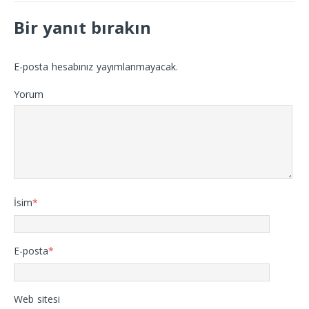
Bir yanıt bırakın
E-posta hesabınız yayımlanmayacak.
Yorum
İsim
*
E-posta
*
Web sitesi