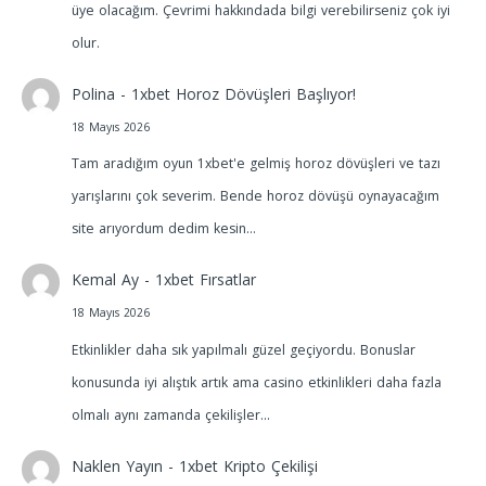
üye olacağım. Çevrimi hakkındada bilgi verebilirseniz çok iyi
olur.
Polina
-
1xbet Horoz Dövüşleri Başlıyor!
18 Mayıs 2026
Tam aradığım oyun 1xbet'e gelmiş horoz dövüşleri ve tazı
yarışlarını çok severim. Bende horoz dövüşü oynayacağım
site arıyordum dedim kesin…
Kemal Ay
-
1xbet Fırsatlar
18 Mayıs 2026
Etkinlikler daha sık yapılmalı güzel geçiyordu. Bonuslar
konusunda iyi alıştık artık ama casino etkinlikleri daha fazla
olmalı aynı zamanda çekilişler…
Naklen Yayın
-
1xbet Kripto Çekilişi