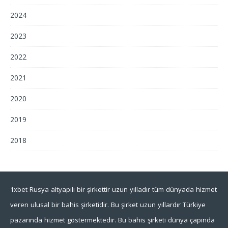
2024
2023
2022
2021
2020
2019
2018
1xbet Rusya altyapılı bir şirkettir uzun yılladır tüm dünyada hizmet
veren ulusal bir bahis şirketidir. Bu şirket uzun yıllardır Türkiye
pazarında hizmet göstermektedir. Bu bahis şirketi dünya çapında