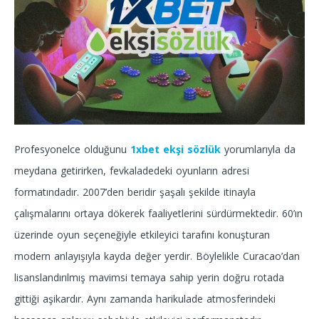
Profesyonelce oldu
ğunu
1xbet ekşi s
özlük
yorumlar
ı
yla da
meydana getirirken, fevkaladedeki oyunlar
ın adresi
formatındadır. 2007’den beridir şaşalı şekilde itinayla
çal
ışmalarını ortaya d
ökerek faaliyetlerini sürdürmektedir. 60’
ın
üzerinde oyun seçene
ğiyle etkileyici tarafını konuşturan
modern anlayışıyla kayda değer yerdir. B
öylelikle Curacao’dan
lisansland
ı
r
ılmış mavimsi temaya sahip yerin doğru rotada
gittiği aşikardır. Aynı zamanda harikulade atmosferindeki