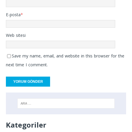
E-posta
*
Web sitesi
Save my name, email, and website in this browser for the
next time I comment.
Kategoriler