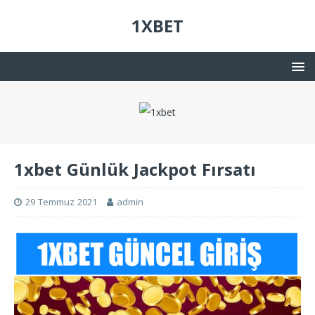
1XBET
1xbet Günlük Jackpot Fırsatı
29 Temmuz 2021
admin