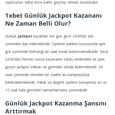
oyuncunun daha önce bahis geçmişi olması zorunludur.
1xbet Günlük Jackpot Kazananı
Ne Zaman Belli Olur?
Günlük
Jackpot
kazanları her gün gece 24.00’da site
üzerinden ilan edilmektedir. Üyelerin katılımı konusunda aynı
gün içerisinde herhangi bir saat kuralı bulunmamaktadır. Gece
24.00’dan hemen sonra kazananın ödülü verilmekte ve yeni
günün Jackpot miktarı ve görevleri sitede belirmektedir. 24
saat içerisinde istenilen bir saatte bu kampanya’ya
katılınabilmektedir. Fakat siz değerli üyelere tavsiyemiz en az
12 saat kala görevleri tamamlamanız yönündedir.
Günlük Jackpot Kazanma Şansını
Arttırmak