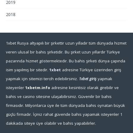
2019
2018
1xbet Rusya altyapılı bir şirkettir uzun yılladır tüm dünyada hizmet
veren ulusal bir bahis şirketidir. Bu şirket uzun yıllardır Türkiye
pazarında hizmet göstermektedir. Bu bahis şirketi dünya çapında
isim yapılmış bir sitedir.
1xbet
adresine Türkiye üzerinden giriş
yapmak için sitemizi tercih edebilirsiniz.
1xbet giriş
yapmak
isteyenler
1xbetm.info
adresine kesintisiz olarak girebilir ve
bahis ve casino sitesine ulaşabilirsiniz. Güvenilir bir bahis
firmasıdır. Milyonlarca üye ile tüm dünyada bahis oynatan büyük
güçlü firmadır. İçiniz rahat güvende bahis yapamak isteyenler 1
dakikada siteye üye olabilir ve bahis yapabilirler.