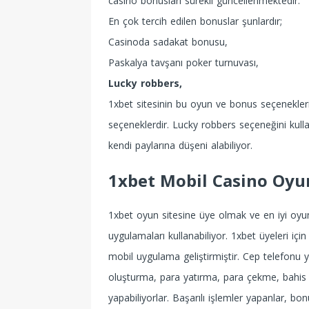
casino bonusları sürekli güncellenmektedir.
En çok tercih edilen bonuslar şunlardır;
Casinoda sadakat bonusu,
Paskalya tavşanı poker turnuvası,
Lucky robbers,
1xbet sitesinin bu oyun ve bonus seçenekler
seçeneklerdir. Lucky robbers seçeneğini kul
kendi paylarına düşeni alabiliyor.
1xbet Mobil Casino Oy
1xbet oyun sitesine üye olmak ve en iyi oyu
uygulamaları kullanabiliyor. 1xbet üyeleri iç
mobil uygulama geliştirmiştir. Cep telefonu y
oluşturma, para yatırma, para çekme, bahis 
yapabiliyorlar. Başarılı işlemler yapanlar, b