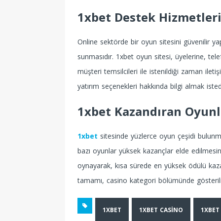
1xbet Destek Hizmetler
Online sektörde bir oyun sitesini güvenilir ya
sunmasıdır. 1xbet oyun sitesi, üyelerine, te
müşteri temsilcileri ile istenildiği zaman ilet
yatırım seçenekleri hakkında bilgi almak iste
1xbet Kazandıran Oyunl
1xbet
sitesinde yüzlerce oyun çeşidi bulunmak
bazı oyunlar yüksek kazançlar elde edilmesini
oynayarak, kısa sürede en yüksek ödülü kaz
tamamı, casino kategori bölümünde gösteril
1XBET
1XBET CASINO
1XBET