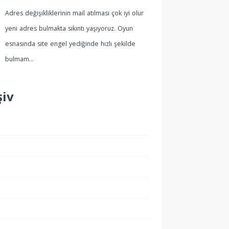
Adres değişikliklerinin mail atılması çok iyi olur
yeni adres bulmakta sıkıntı yaşıyoruz. Oyun
esnasında site engel yediğinde hızlı şekilde
bulmam…
şiv