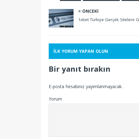
ÖNCEKI
1xbet Türkiye Gerçek Sitelere Gi
İLK YORUM YAPAN OLUN
Bir yanıt bırakın
E-posta hesabınız yayımlanmayacak.
Yorum