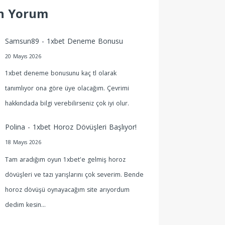
n Yorum
Samsun89
-
1xbet Deneme Bonusu
20 Mayıs 2026
1xbet deneme bonusunu kaç tl olarak
tanımlıyor ona göre üye olacağım. Çevrimi
hakkındada bilgi verebilirseniz çok iyi olur.
Polina
-
1xbet Horoz Dövüşleri Başlıyor!
18 Mayıs 2026
Tam aradığım oyun 1xbet'e gelmiş horoz
dövüşleri ve tazı yarışlarını çok severim. Bende
horoz dövüşü oynayacağım site arıyordum
dedim kesin…