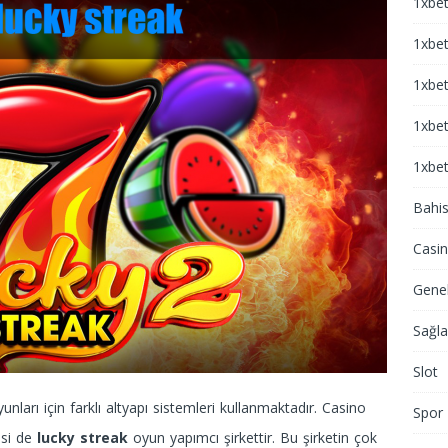
1xbe
1xbet 
1xbet
1xbe
1xbet
Bahi
Casi
Gene
Sağla
Slot
unları için farklı altyapı sistemleri kullanmaktadır. Casino
Spor 
risi de
lucky streak
oyun yapımcı şirkettir. Bu şirketin çok