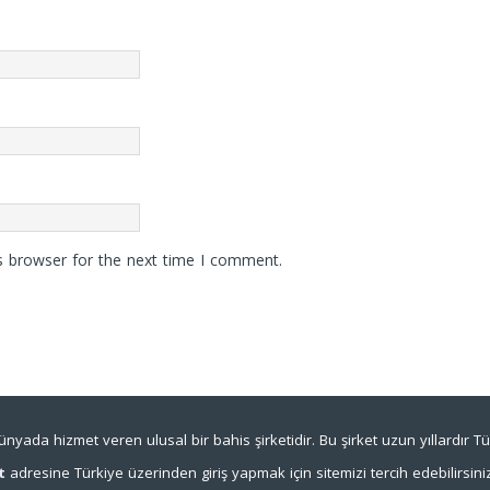
s browser for the next time I comment.
m dünyada hizmet veren ulusal bir bahis şirketidir. Bu şirket uzun yıllardı
t
adresine Türkiye üzerinden giriş yapmak için sitemizi tercih edebilirsini