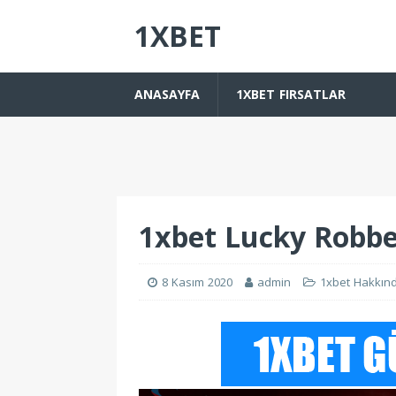
1XBET
ANASAYFA
1XBET FIRSATLAR
1xbet Lucky Robbe
8 Kasım 2020
admin
1xbet Hakkın