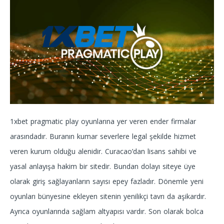
1xbet pragmatic play oyunlarına yer veren ender firmalar
arasındadır. Buranın kumar severlere legal şekilde hizmet
veren kurum olduğu alenidir. Curacao’dan lisans sahibi ve
yasal anlayışa hakim bir sitedir. Bundan dolayı siteye üye
olarak giriş sağlayanların sayısı epey fazladır. Dönemle yeni
oyunları bünyesine ekleyen sitenin yenilikçi tavrı da aşikardır.
Ayrıca oyunlarında sağlam altyapısı vardır. Son olarak bolca