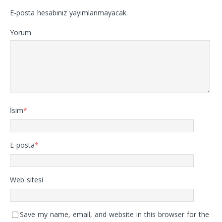
E-posta hesabınız yayımlanmayacak.
Yorum
İsim
*
E-posta
*
Web sitesi
Save my name, email, and website in this browser for the