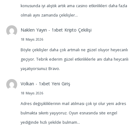
konusunda iyi alıştık artık ama casino etkinlikleri daha fazla
olmalı aynı zamanda çekilişler…
Naklen Yayın
-
1xbet Kripto Çekilişi
18 Mayıs 2026
Böyle çekilişler daha çok artmalı ne güzel oluyor heyecanlı
geçiyor. Tebrik ederim güzel etkinliklerle anı daha heycanlı
yaşatıyorsunuz Bravo.
Volkan
-
1xbet Yeni Giriş
18 Mayıs 2026
Adres değişikliklerinin mail atılması çok iyi olur yeni adres
bulmakta sıkıntı yaşıyoruz. Oyun esnasında site engel
yediğinde hızlı şekilde bulmam…