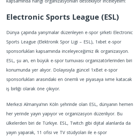
kapsamında hangi organizasyonları destekliyor inceleyelim:
Electronic Sports League (ESL)
Dünya çapında yarışmalar düzenleyen e-spor şirketi Electronic
Sports League (Elektronik Spor Ligi – ESL), 1xbet e-spor
sponsorlukları kapsamında inceleyeceğimiz ilk organizasyon.
ESL, şu an, en büyük e-spor turnuvası organizatörlerinden biri
konumunda yer alıyor. Dolayısıyla güncel 1xBet e-spor
sponsorlukları arasındaki en önemli ve piyasaya ivme katacak
iş birliği olarak öne çıkıyor.
Merkezi Almanya’nın Köln şehrinde olan ESL, dünyanın hemen
her yerinde yayın yapıyor ve organizasyon düzenliyor. Bu
ülkelerden biri de Türkiye. ESL, Twitch gibi dijital alanlarda da
yayın yaparak, 11 ofisi ve TV stüdyoları ile e-spor