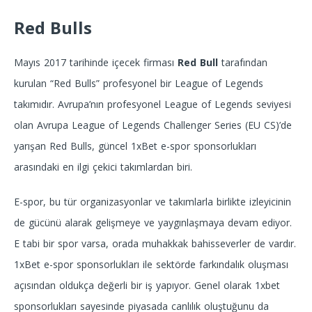
Red Bulls
Mayıs 2017 tarihinde içecek firması
Red Bull
tarafından
kurulan “Red Bulls” profesyonel bir League of Legends
takımıdır. Avrupa’nın profesyonel League of Legends seviyesi
olan Avrupa League of Legends Challenger Series (EU CS)’de
yarışan Red Bulls, güncel 1xBet e-spor sponsorlukları
arasındaki en ilgi çekici takımlardan biri.
E-spor, bu tür organizasyonlar ve takımlarla birlikte izleyicinin
de gücünü alarak gelişmeye ve yaygınlaşmaya devam ediyor.
E tabi bir spor varsa, orada muhakkak bahisseverler de vardır.
1xBet e-spor sponsorlukları ile sektörde farkındalık oluşması
açısından oldukça değerli bir iş yapıyor. Genel olarak 1xbet
sponsorlukları sayesinde piyasada canlılık oluştuğunu da