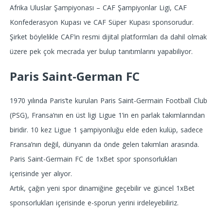
Afrika Uluslar Şampiyonası – CAF Şampiyonlar Ligi, CAF
Konfederasyon Kupası ve CAF Süper Kupası sponsorudur.
Şirket böylelikle CAF’in resmi dijital platformları da dahil olmak
üzere pek çok mecrada yer bulup tanıtımlarını yapabiliyor.
Paris Saint-German FC
1970 yılında Paris’te kurulan Paris Saint-Germain Football Club
(PSG), Fransa’nın en üst ligi Ligue 1’in en parlak takımlarından
biridir. 10 kez Ligue 1 şampiyonluğu elde eden kulüp, sadece
Fransa’nın değil, dünyanın da önde gelen takımları arasında.
Paris Saint-Germain FC de 1xBet spor sponsorlukları
içerisinde yer alıyor.
Artık, çağın yeni spor dinamiğine geçebilir ve güncel 1xBet
sponsorlukları içerisinde e-sporun yerini irdeleyebiliriz.