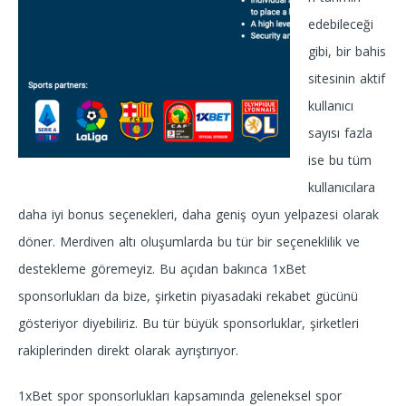
edebileceği
gibi, bir bahis
sitesinin aktif
kullanıcı
sayısı fazla
ise bu tüm
kullanıcılara
daha iyi bonus seçenekleri, daha geniş oyun yelpazesi olarak
döner. Merdiven altı oluşumlarda bu tür bir seçeneklilik ve
destekleme göremeyiz. Bu açıdan bakınca 1xBet
sponsorlukları da bize, şirketin piyasadaki rekabet gücünü
gösteriyor diyebiliriz. Bu tür büyük sponsorluklar, şirketleri
rakiplerinden direkt olarak ayrıştırıyor.
1xBet spor sponsorlukları kapsamında geleneksel spor