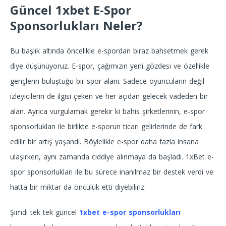
Güncel 1xbet E-Spor
Sponsorlukları Neler?
Bu başlık altında öncelikle e-spordan biraz bahsetmek gerek
diye düşünüyoruz. E-spor, çağımızın yeni gözdesi ve özellikle
gençlerin buluştuğu bir spor alanı. Sadece oyuncuların değil
izleyicilerin de ilgisi çeken ve her açıdan gelecek vadeden bir
alan. Ayrıca vurgulamak gerekir ki bahis şirketlerinin, e-spor
sponsorlukları ile birlikte e-sporun ticari gelirlerinde de fark
edilir bir artış yaşandı. Böylelikle e-spor daha fazla insana
ulaşırken, aynı zamanda ciddiye alınmaya da başladı. 1xBet e-
spor sponsorlukları ile bu sürece inanılmaz bir destek verdi ve
hatta bir miktar da öncülük etti diyebiliriz.
Şimdi tek tek güncel
1xbet e-spor sponsorlukları