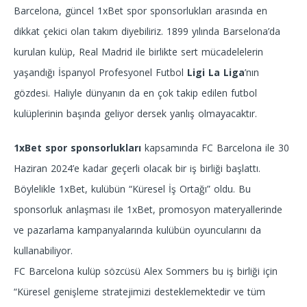
Barcelona, güncel 1xBet spor sponsorlukları arasında en
dikkat çekici olan takım diyebiliriz. 1899 yılında Barselona’da
kurulan kulüp, Real Madrid ile birlikte sert mücadelelerin
yaşandığı İspanyol Profesyonel Futbol
Ligi La Liga
’nın
gözdesi. Haliyle dünyanın da en çok takip edilen futbol
kulüplerinin başında geliyor dersek yanlış olmayacaktır.
1xBet spor sponsorlukları
kapsamında FC Barcelona ile 30
Haziran 2024’e kadar geçerli olacak bir iş birliği başlattı.
Böylelikle 1xBet, kulübün “Küresel İş Ortağı” oldu. Bu
sponsorluk anlaşması ile 1xBet, promosyon materyallerinde
ve pazarlama kampanyalarında kulübün oyuncularını da
kullanabiliyor.
FC Barcelona kulüp sözcüsü Alex Sommers bu iş birliği için
“Küresel genişleme stratejimizi desteklemektedir ve tüm