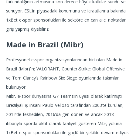
farkındalığının artmasına son derece büyük katkılar sundu ve
sunuyor. ESL’in piyasadaki konumuna ve icraatlarına bakında
1xBet e-spor sponsorlukları ile sektöre en can alıcı noktadan
giriş yapmış diyebiliriz.
Made in Brazil (Mibr)
Profesyonel e-spor organizasyonlarından biri olan Made in
Brazil (Mibr)’in; VALORANT, Counter-Strike: Global Offensive
ve Tom Clancy’s Rainbow Six: Siege oyunlarında takımları
bulunuyor.
Mibr, e-spor dünyasına G7 Teams’in üyesi olarak katılmıştı.
Brezilyalı iş insanı Paulo Velloso tarafından 2003’te kurulan,
2012’de feshedilen, 2016’da geri dönen ve ancak 2018
itibarıyla sporda aktif olarak faaliyet gösteren Mibr; yoluna
1xBet e-spor sponsorlukları ile güçlü bir şekilde devam ediyor.