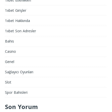
1xbet Etkinlikleri
1xbet Girişler
1xbet Hakkında
1xbet Son Adresler
Bahis
Casino
Genel
Sağlayıcı Oyunları
Slot
Spor Bahisleri
Son Yorum