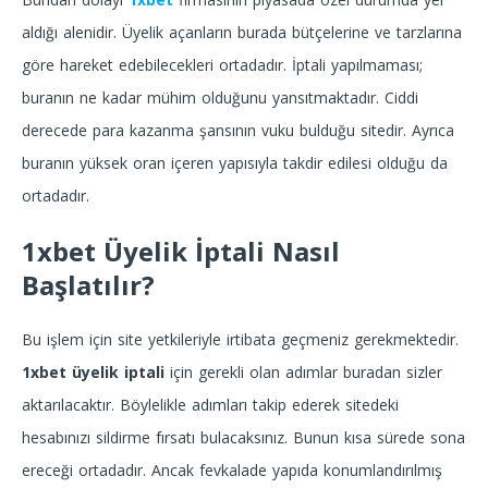
aldığı alenidir. Üyelik açanların burada bütçelerine ve tarzlarına
göre hareket edebilecekleri ortadadır. İptali yapılmaması;
buranın ne kadar mühim olduğunu yansıtmaktadır. Ciddi
derecede para kazanma şansının vuku bulduğu sitedir. Ayrıca
buranın yüksek oran içeren yapısıyla takdir edilesi olduğu da
ortadadır.
1xbet Üyelik İptali Nasıl
Başlatılır?
Bu işlem için site yetkileriyle irtibata geçmeniz gerekmektedir.
1xbet üyelik iptali
için gerekli olan adımlar buradan sizler
aktarılacaktır. Böylelikle adımları takip ederek sitedeki
hesabınızı sildirme fırsatı bulacaksınız. Bunun kısa sürede sona
ereceği ortadadır. Ancak fevkalade yapıda konumlandırılmış