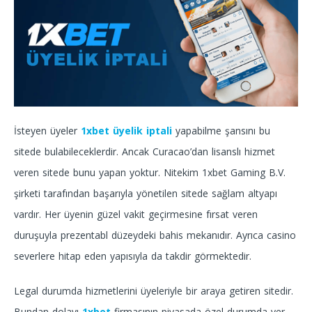
İsteyen üyeler
1xbet üyelik iptali
yapabilme şansını bu
sitede bulabileceklerdir. Ancak Curacao’dan lisanslı hizmet
veren sitede bunu yapan yoktur. Nitekim 1xbet Gaming B.V.
şirketi tarafından başarıyla yönetilen sitede sağlam altyapı
vardır. Her üyenin güzel vakit geçirmesine fırsat veren
duruşuyla prezentabl düzeydeki bahis mekanıdır. Ayrıca casino
severlere hitap eden yapısıyla da takdir görmektedir.
Legal durumda hizmetlerini üyeleriyle bir araya getiren sitedir.
Bundan dolayı
1xbet
firmasının piyasada özel durumda yer