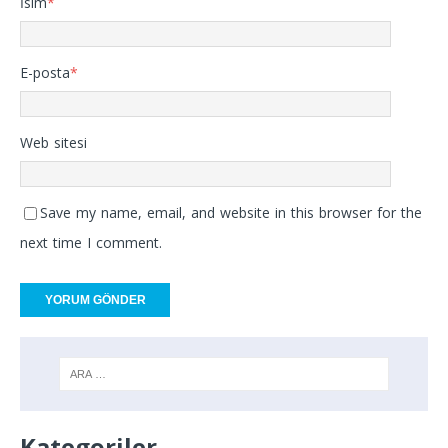
İsim
*
E-posta
*
Web sitesi
Save my name, email, and website in this browser for the
next time I comment.
Kategoriler