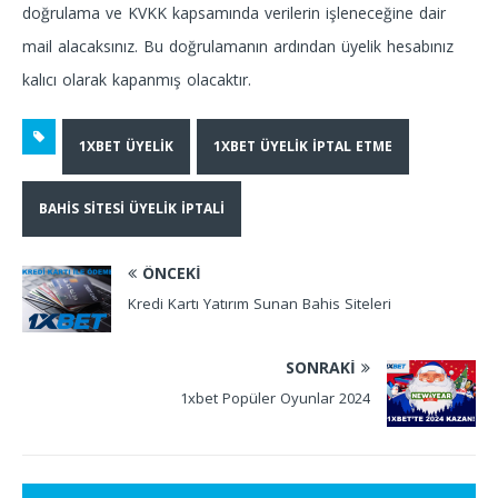
doğrulama ve KVKK kapsamında verilerin işleneceğine dair
mail alacaksınız. Bu doğrulamanın ardından üyelik hesabınız
kalıcı olarak kapanmış olacaktır.
1XBET ÜYELIK
1XBET ÜYELIK IPTAL ETME
BAHIS SITESI ÜYELIK IPTALI
ÖNCEKI
Kredi Kartı Yatırım Sunan Bahis Siteleri
SONRAKI
1xbet Popüler Oyunlar 2024