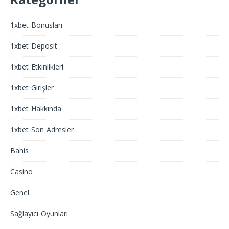
1xbet Bonusları
1xbet Deposit
1xbet Etkinlikleri
1xbet Girişler
1xbet Hakkında
1xbet Son Adresler
Bahis
Casino
Genel
Sağlayıcı Oyunları