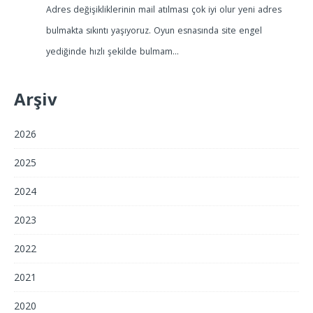
Adres değişikliklerinin mail atılması çok iyi olur yeni adres
bulmakta sıkıntı yaşıyoruz. Oyun esnasında site engel
yediğinde hızlı şekilde bulmam…
Arşiv
2026
2025
2024
2023
2022
2021
2020