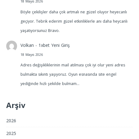
18 Mayıs 2026
Böyle çekilişler daha çok artmalı ne güzel oluyor heyecanlı
geçiyor. Tebrik ederim güzel etkinliklerle anı daha heycanlı
yaşatıyorsunuz Bravo.
Volkan
-
1xbet Yeni Giriş
18 Mayıs 2026
Adres değişikliklerinin mail atılması çok iyi olur yeni adres
bulmakta sıkıntı yaşıyoruz. Oyun esnasında site engel
yediğinde hızlı şekilde bulmam…
Arşiv
2026
2025