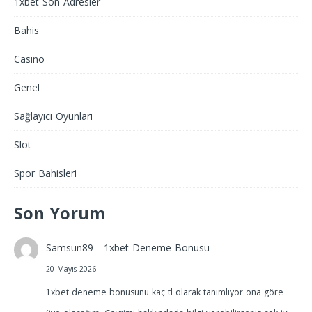
1xbet Son Adresler
Bahis
Casino
Genel
Sağlayıcı Oyunları
Slot
Spor Bahisleri
Son Yorum
Samsun89
-
1xbet Deneme Bonusu
20 Mayıs 2026
1xbet deneme bonusunu kaç tl olarak tanımlıyor ona göre