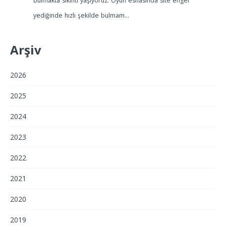
bulmakta sıkıntı yaşıyoruz. Oyun esnasında site engel
yediğinde hızlı şekilde bulmam…
Arşiv
2026
2025
2024
2023
2022
2021
2020
2019