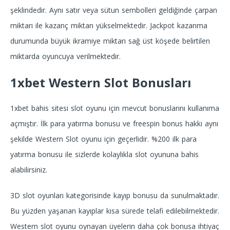
şeklindedir. Aynı satır veya sütun sembolleri geldiğinde çarpan
miktarı ile kazanç miktarı yükselmektedir. Jackpot kazanma
durumunda büyük ikramiye miktarı sağ üst köşede belirtilen
miktarda oyuncuya verilmektedir.
1xbet Western Slot Bonusları
1xbet bahis sitesi slot oyunu için mevcut bonuslarını kullanıma
açmıştır. İlk para yatırma bonusu ve freespin bonus hakkı aynı
şekilde Western Slot oyunu için geçerlidir. %200 ilk para
yatırma bonusu ile sizlerde kolaylıkla slot oyununa bahis
alabilirsiniz.
3D slot oyunları kategorisinde kayıp bonusu da sunulmaktadır.
Bu yüzden yaşanan kayıplar kısa sürede telafi edilebilmektedir.
Western slot oyunu oynayan üyelerin daha çok bonusa ihtiyaç