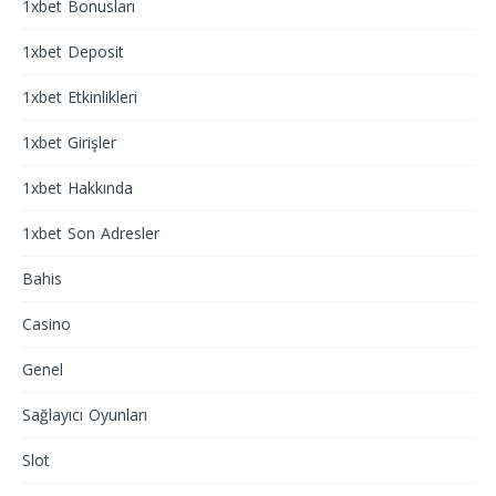
1xbet Bonusları
1xbet Deposit
1xbet Etkinlikleri
1xbet Girişler
1xbet Hakkında
1xbet Son Adresler
Bahis
Casino
Genel
Sağlayıcı Oyunları
Slot