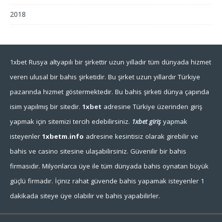
2018
1xbet Rusya altyapılı bir şirkettir uzun yılladır tüm dünyada hizmet
veren ulusal bir bahis şirketidir. Bu şirket uzun yıllardır Türkiye
pazarında hizmet göstermektedir. Bu bahis şirketi dünya çapında
isim yapılmış bir sitedir.
1xbet
adresine Türkiye üzerinden giriş
yapmak için sitemizi tercih edebilirsiniz.
1xbet giriş
yapmak
isteyenler
1xbetm.info
adresine kesintisiz olarak girebilir ve
bahis ve casino sitesine ulaşabilirsiniz. Güvenilir bir bahis
firmasıdır. Milyonlarca üye ile tüm dünyada bahis oynatan büyük
güçlü firmadır. İçiniz rahat güvende bahis yapamak isteyenler 1
dakikada siteye üye olabilir ve bahis yapabilirler.