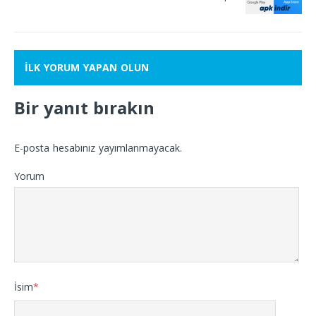
İLK YORUM YAPAN OLUN
Bir yanıt bırakın
E-posta hesabınız yayımlanmayacak.
Yorum
İsim
*