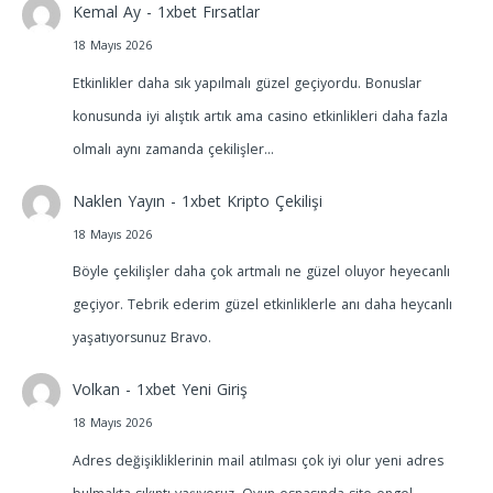
Kemal Ay
-
1xbet Fırsatlar
18 Mayıs 2026
Etkinlikler daha sık yapılmalı güzel geçiyordu. Bonuslar
konusunda iyi alıştık artık ama casino etkinlikleri daha fazla
olmalı aynı zamanda çekilişler…
Naklen Yayın
-
1xbet Kripto Çekilişi
18 Mayıs 2026
Böyle çekilişler daha çok artmalı ne güzel oluyor heyecanlı
geçiyor. Tebrik ederim güzel etkinliklerle anı daha heycanlı
yaşatıyorsunuz Bravo.
Volkan
-
1xbet Yeni Giriş
18 Mayıs 2026
Adres değişikliklerinin mail atılması çok iyi olur yeni adres