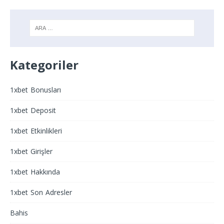
Kategoriler
1xbet Bonusları
1xbet Deposit
1xbet Etkinlikleri
1xbet Girişler
1xbet Hakkında
1xbet Son Adresler
Bahis