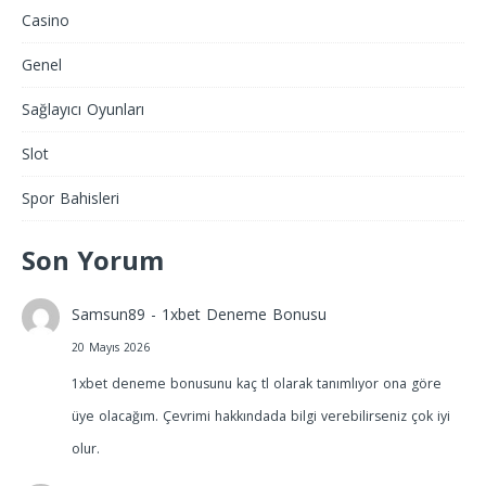
Casino
Genel
Sağlayıcı Oyunları
Slot
Spor Bahisleri
Son Yorum
Samsun89
-
1xbet Deneme Bonusu
20 Mayıs 2026
1xbet deneme bonusunu kaç tl olarak tanımlıyor ona göre
üye olacağım. Çevrimi hakkındada bilgi verebilirseniz çok iyi
olur.