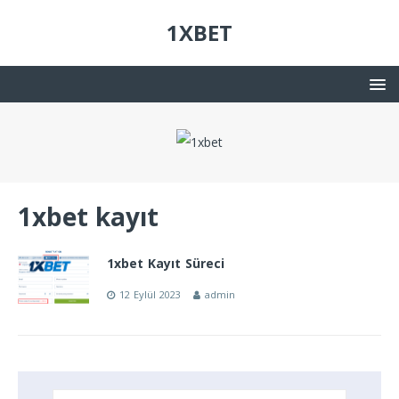
1XBET
1xbet kayıt
1xbet Kayıt Süreci
12 Eylül 2023
admin