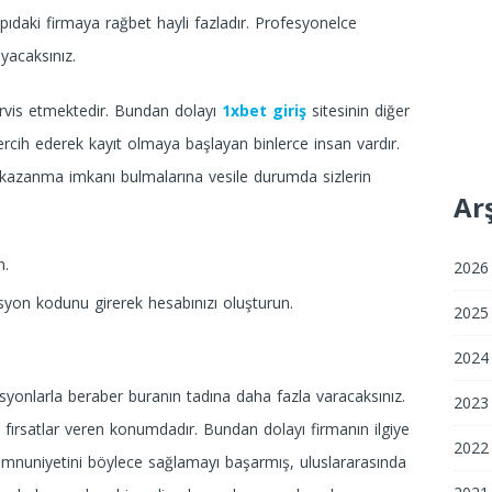
pıdaki firmaya rağbet hayli fazladır. Profesyonelce
uyacaksınız.
rvis etmektedir. Bundan dolayı
1xbet giriş
sitesinin diğer
 tercih ederek kayıt olmaya başlayan binlerce insan vardır.
kazanma imkanı bulmalarına vesile durumda sizlerin
Ar
n.
2026
syon kodunu girerek hesabınızı oluşturun.
2025
2024
syonlarla beraber buranın tadına daha fazla varacaksınız.
2023
 fırsatlar veren konumdadır. Bundan dolayı firmanın ilgiye
2022
emnuniyetini böylece sağlamayı başarmış, uluslararasında