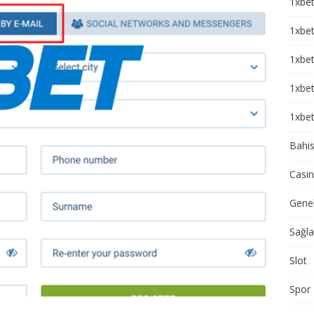
1xbe
1xbet 
1xbet
1xbe
1xbet
Bahi
Casi
Gene
Sağla
Slot
Spor 