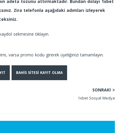
nın adeta tozunu attırmaktadır. Bundan dolayı 1xbet
sınız. Zira telefonla aşağıdaki adımları izleyerek
eksiniz.
 kaydol sekmesine tıklayın.
imi, varsa promo kodu girerek üyeliğinizi tamamlayın.
YIT
BAHIS SITESI KAYIT OLMA
SONRAKI
1xbet Sosyal Medya