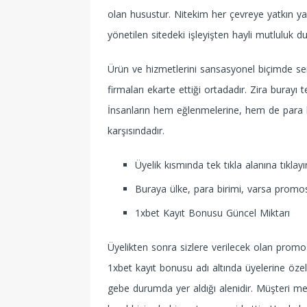
olan husustur. Nitekim her çevreye yatkın ya
yönetilen sitedeki işleyişten hayli mutluluk d
Ürün ve hizmetlerini sansasyonel biçimde se
firmaları ekarte ettiği ortadadır. Zira burayı
İnsanların hem eğlenmelerine, hem de para 
karşısındadır.
Üyelik kısmında tek tıkla alanına tıklayı
Buraya ülke, para birimi, varsa promo
1xbet Kayıt Bonusu Güncel Miktarı
Üyelikten sonra sizlere verilecek olan promo
1xbet kayıt bonusu adı altında üyelerine özel
gebe durumda yer aldığı alenidir. Müşteri m