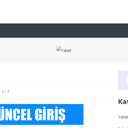
3
Ka
1xbet