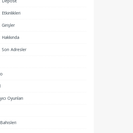
t Deposit
Etkinlikleri
 Girişler
t Hakkında
 Son Adresler
s
no
l
yıcı Oyunları
Bahisleri