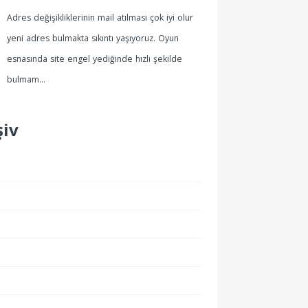
Adres değişikliklerinin mail atılması çok iyi olur
yeni adres bulmakta sıkıntı yaşıyoruz. Oyun
esnasında site engel yediğinde hızlı şekilde
bulmam…
şiv