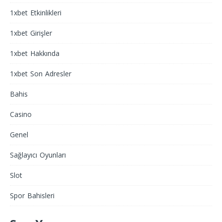
1xbet Etkinlikleri
1xbet Girişler
1xbet Hakkında
1xbet Son Adresler
Bahis
Casino
Genel
Sağlayıcı Oyunları
Slot
Spor Bahisleri