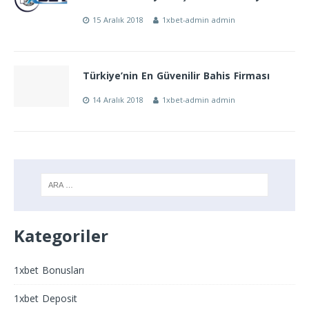
15 Aralık 2018
1xbet-admin admin
Türkiye’nin En Güvenilir Bahis Firması
14 Aralık 2018
1xbet-admin admin
Kategoriler
1xbet Bonusları
1xbet Deposit