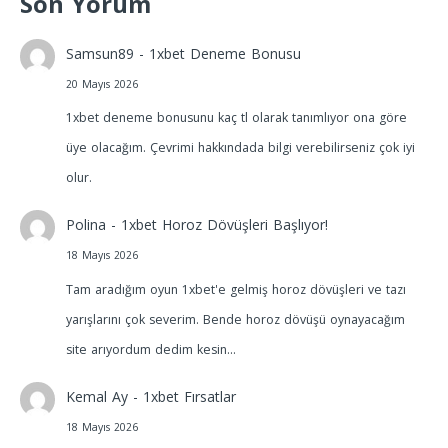
Son Yorum
Samsun89
-
1xbet Deneme Bonusu
20 Mayıs 2026
1xbet deneme bonusunu kaç tl olarak tanımlıyor ona göre
üye olacağım. Çevrimi hakkındada bilgi verebilirseniz çok iyi
olur.
Polina
-
1xbet Horoz Dövüşleri Başlıyor!
18 Mayıs 2026
Tam aradığım oyun 1xbet'e gelmiş horoz dövüşleri ve tazı
yarışlarını çok severim. Bende horoz dövüşü oynayacağım
site arıyordum dedim kesin…
Kemal Ay
-
1xbet Fırsatlar
18 Mayıs 2026