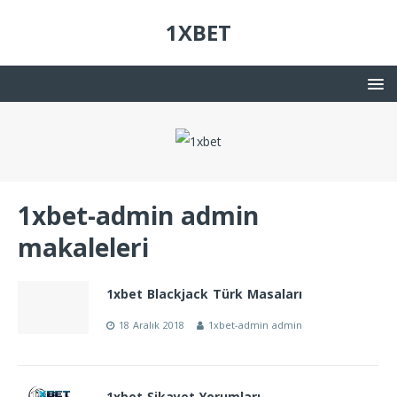
1XBET
1xbet-admin admin
makaleleri
1xbet Blackjack Türk Masaları
18 Aralık 2018
1xbet-admin admin
1xbet Şikayet Yorumları