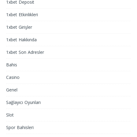
1xbet Deposit
1xbet Etkinlikleri
1xbet Girişler
1xbet Hakkında
1xbet Son Adresler
Bahis
Casino
Genel
Sağlayıcı Oyunları
Slot
Spor Bahisleri