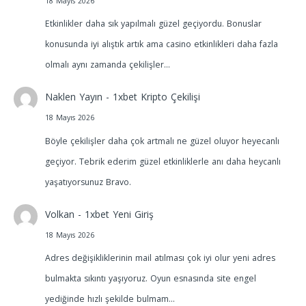
18 Mayıs 2026
Etkinlikler daha sık yapılmalı güzel geçiyordu. Bonuslar
konusunda iyi alıştık artık ama casino etkinlikleri daha fazla
olmalı aynı zamanda çekilişler…
Naklen Yayın
-
1xbet Kripto Çekilişi
18 Mayıs 2026
Böyle çekilişler daha çok artmalı ne güzel oluyor heyecanlı
geçiyor. Tebrik ederim güzel etkinliklerle anı daha heycanlı
yaşatıyorsunuz Bravo.
Volkan
-
1xbet Yeni Giriş
18 Mayıs 2026
Adres değişikliklerinin mail atılması çok iyi olur yeni adres
bulmakta sıkıntı yaşıyoruz. Oyun esnasında site engel
yediğinde hızlı şekilde bulmam…