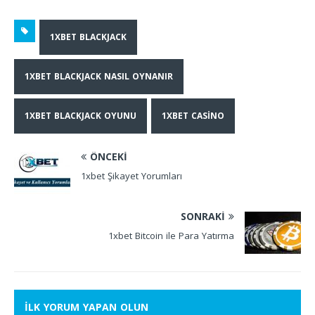
1XBET BLACKJACK
1XBET BLACKJACK NASIL OYNANIR
1XBET BLACKJACK OYUNU
1XBET CASINO
ÖNCEKI
1xbet Şikayet Yorumları
SONRAKI
1xbet Bitcoin ile Para Yatırma
İLK YORUM YAPAN OLUN