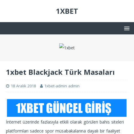
1XBET
1xbet Blackjack Türk Masaları
18 Aralık 2018
1xbet-admin admin
İnternet üzerinde fazlasıyla etkili olarak görülen bahis siteleri
platformları sadece spor müsabakalarına dayalı bir faaliyet