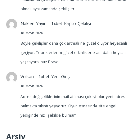
olmalı aynı zamanda çekilişler…
Naklen Yayın
-
1xbet Kripto Çekilişi
18 Mayıs 2026
Böyle çekilişler daha çok artmalı ne güzel oluyor heyecanlı
geçiyor. Tebrik ederim güzel etkinliklerle anı daha heycanlı
yaşatıyorsunuz Bravo.
Volkan
-
1xbet Yeni Giriş
18 Mayıs 2026
Adres değişikliklerinin mail atılması çok iyi olur yeni adres
bulmakta sıkıntı yaşıyoruz. Oyun esnasında site engel
yediğinde hızlı şekilde bulmam…
Arşiv