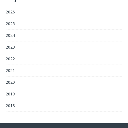
2026
2025
2024
2023
2022
2021
2020
2019
2018