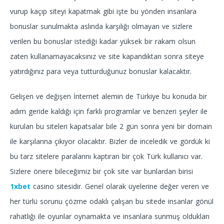
vurup kaçıp siteyi kapatmak gibi işte bu yönden insanlara
bonuslar sunulmakta aslında karşılığı olmayan ve sizlere
verilen bu bonuslar istediği kadar yüksek bir rakam olsun
zaten kullanamayacaksınız ve site kapandıktan sonra siteye
yatırdığınız para veya tutturduğunuz bonuslar kalacaktır.
Gelişen ve değişen İnternet alemin de Türkiye bu konuda bir
adım geride kaldığı için farklı programlar ve benzeri şeyler ile
kurulan bu siteleri kapatsalar bile 2 gün sonra yeni bir domain
ile karşılarına çıkıyor olacaktır. Bizler de inceledik ve gördük ki
bu tarz sitelere paralarını kaptıran bir çok Türk kullanıcı var.
Sizlere önere bileceğimiz bir çok site var bunlardan birisi
1xbet
casino sitesidir. Genel olarak üyelerine değer veren ve
her türlü sorunu çözme odaklı çalışan bu sitede insanlar gönül
rahatlığı ile oyunlar oynamakta ve insanlara sunmuş oldukları