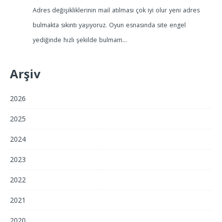
Adres değişikliklerinin mail atılması çok iyi olur yeni adres
bulmakta sıkıntı yaşıyoruz. Oyun esnasında site engel
yediğinde hızlı şekilde bulmam…
Arşiv
2026
2025
2024
2023
2022
2021
2020