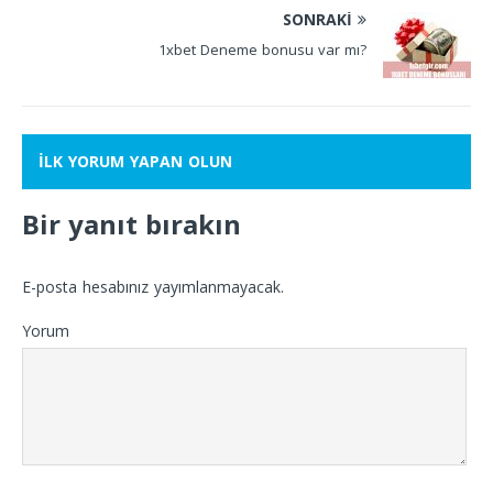
SONRAKI
1xbet Deneme bonusu var mı?
İLK YORUM YAPAN OLUN
Bir yanıt bırakın
E-posta hesabınız yayımlanmayacak.
Yorum