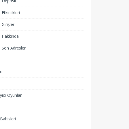
t Deposit
Etkinlikleri
 Girişler
t Hakkında
 Son Adresler
s
no
l
yıcı Oyunları
Bahisleri