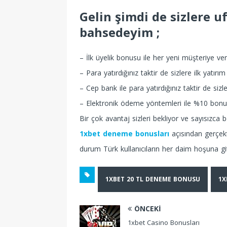
Gelin şimdi de sizlere 
bahsedeyim ;
– İlk üyelik bonusu ile her yeni müşteriye ver
– Para yatırdığınız taktir de sizlere ilk yatırı
– Cep bank ile para yatırdığınız taktir de siz
– Elektronik ödeme yöntemleri ile %10 bonus 
Bir çok avantaj sizleri bekliyor ve sayısızca b
1xbet deneme bonusları
açısından gerçek
durum Türk kullanıcıların her daim hoşuna git
1XBET 20 TL DENEME BONUSU
1X
ÖNCEKI
1xbet Casino Bonusları