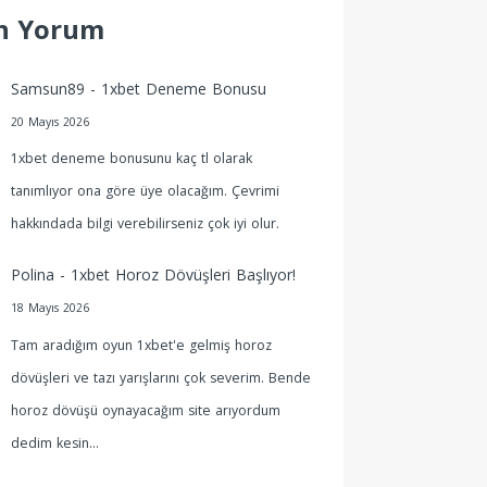
n Yorum
Samsun89
-
1xbet Deneme Bonusu
20 Mayıs 2026
1xbet deneme bonusunu kaç tl olarak
tanımlıyor ona göre üye olacağım. Çevrimi
hakkındada bilgi verebilirseniz çok iyi olur.
Polina
-
1xbet Horoz Dövüşleri Başlıyor!
18 Mayıs 2026
Tam aradığım oyun 1xbet'e gelmiş horoz
dövüşleri ve tazı yarışlarını çok severim. Bende
horoz dövüşü oynayacağım site arıyordum
dedim kesin…