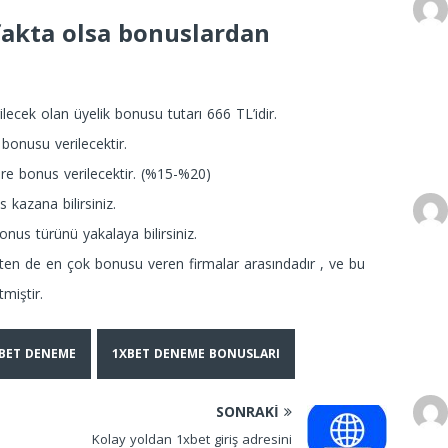
ufakta olsa bonuslardan
ilecek olan üyelik bonusu tutarı 666 TL’idir.
m bonusu verilecektir.
lere bonus verilecektir. (%15-%20)
kazana bilirsiniz.
onus türünü yakalaya bilirsiniz.
ten de en çok bonusu veren firmalar arasındadır , ve bu
miştir.
BET DENEME
1XBET DENEME BONUSLARI
SONRAKI
Kolay yoldan 1xbet giriş adresini