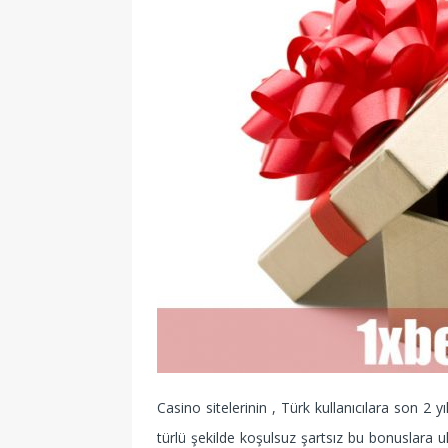
Casino sitelerinin , Türk kullanıcılara son 2 y
türlü şekilde koşulsuz şartsız bu bonuslara ul