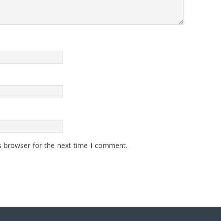
s browser for the next time I comment.