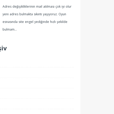
Adres değişikliklerinin mail atılması çok iyi olur
yeni adres bulmakta sıkıntı yaşıyoruz. Oyun
esnasında site engel yediğinde hızlı şekilde
bulmam…
şiv