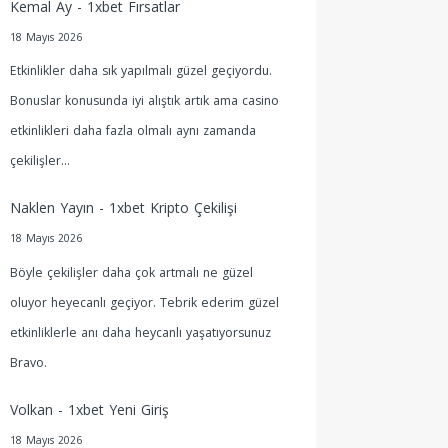
Kemal Ay
-
1xbet Fırsatlar
18 Mayıs 2026
Etkinlikler daha sık yapılmalı güzel geçiyordu.
Bonuslar konusunda iyi alıştık artık ama casino
etkinlikleri daha fazla olmalı aynı zamanda
çekilişler…
Naklen Yayın
-
1xbet Kripto Çekilişi
18 Mayıs 2026
Böyle çekilişler daha çok artmalı ne güzel
oluyor heyecanlı geçiyor. Tebrik ederim güzel
etkinliklerle anı daha heycanlı yaşatıyorsunuz
Bravo.
Volkan
-
1xbet Yeni Giriş
18 Mayıs 2026