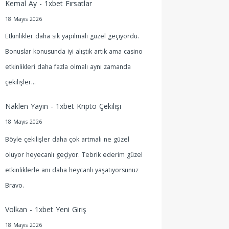
Kemal Ay
-
1xbet Fırsatlar
18 Mayıs 2026
Etkinlikler daha sık yapılmalı güzel geçiyordu.
Bonuslar konusunda iyi alıştık artık ama casino
etkinlikleri daha fazla olmalı aynı zamanda
çekilişler…
Naklen Yayın
-
1xbet Kripto Çekilişi
18 Mayıs 2026
Böyle çekilişler daha çok artmalı ne güzel
oluyor heyecanlı geçiyor. Tebrik ederim güzel
etkinliklerle anı daha heycanlı yaşatıyorsunuz
Bravo.
Volkan
-
1xbet Yeni Giriş
18 Mayıs 2026