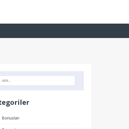
tegoriler
 Bonusları