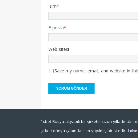
İsim
*
E-posta
*
Web sitesi
Save my name, email, and website in thi
1xbet Rusya altyapılı bir şirkettir uzun yılladır tü
şirketi dünya çapında isim yapılmış bir sitedir.
1xbe