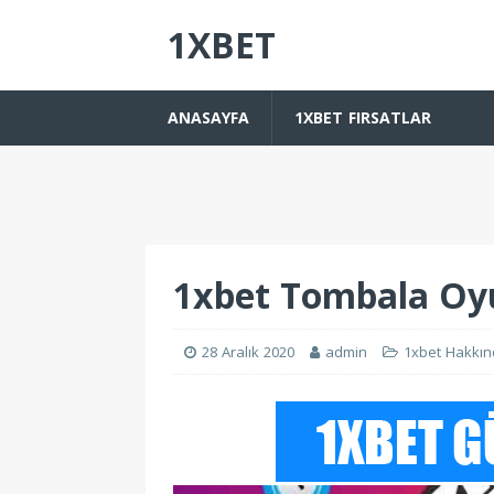
1XBET
ANASAYFA
1XBET FIRSATLAR
1xbet Tombala Oy
28 Aralık 2020
admin
1xbet Hakkı