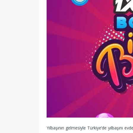
Yılbaşının gelmesiyle Türkiye’de yılbaşını ev