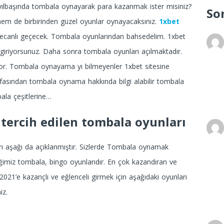
yılbaşında tombala oynayarak para kazanmak ister misiniz?
So
 hem de birbirinden güzel oyunlar oynayacaksınız.
1xbet
ecanlı geçecek. Tombala oyunlarından bahsedelim. 1xbet
a giriyorsunuz. Daha sonra tombala oyunları açılmaktadır.
ıyor. Tombala oynayama yı bilmeyenler 1xbet sitesine
ayfasından tombala oynama hakkında bilgi alabilir tombala
bala çeşitlerine…
 tercih edilen tombala oyunları
rı aşağı da açıklanmıştır. Sizlerde Tombala oynamak
tiğimiz tombala, bingo oyunlarıdır. En çok kazandıran ve
e 2021’e kazançlı ve eğlenceli girmek için aşağıdaki oyunları
iz.