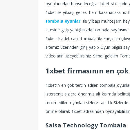
oyunlarından bahsedeceğiz. 1xbet sitesinde 
1xbet ile yılbaşı gecesi hem kazanacaksınız
tombala oyunları
ile yılbaşı muhteşem hey
sitesine giriş yaptığınızda tombala sayfasın
1xbet 9 adet canlı tombala ile karşınıza çık
sitemiz üzerinden giriş yapıp Oyun bilgisi s
videolarını izleyebilirsiniz. Simdi gelelim Tom
1xbet firmasının en çok
1xbet’in en çok tercih edilen tombala oyunla
isterseniz sizlere önerimiz alt kısımda belirt
tercih edilen oyunları sizlere tanıttık Sizlerd
online olarak 1xbet adresinden oynayabilirsin
Salsa Technology Tombala