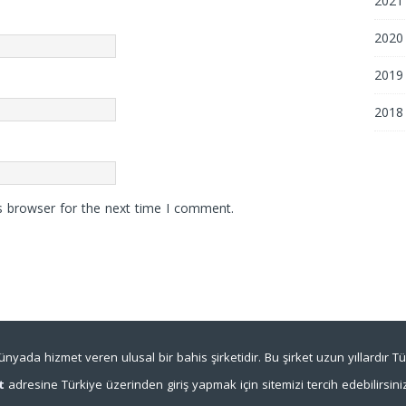
2021
2020
2019
2018
s browser for the next time I comment.
m dünyada hizmet veren ulusal bir bahis şirketidir. Bu şirket uzun yıllardı
t
adresine Türkiye üzerinden giriş yapmak için sitemizi tercih edebilirsini