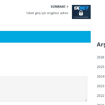
SONRAKI
1xbet giriş için engelsiz adres
Ar
2026
2025
2024
2023
2022