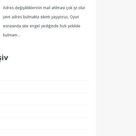
Adres değişikliklerinin mail atılması çok iyi olur
yeni adres bulmakta sıkıntı yaşıyoruz. Oyun
esnasında site engel yediğinde hızlı şekilde
bulmam…
şiv